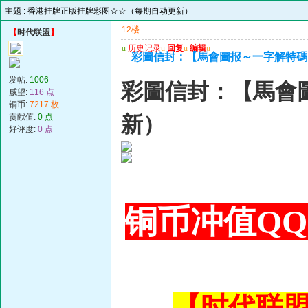
主题 :
香港挂牌正版挂牌彩图☆☆（每期自动更新）
12楼
【
时代联盟
】
u
历史记录
u
回复
u
编辑
u
彩圖信封：【馬會圖报～一字解特碼
发帖:
1006
彩圖信封：【馬會
威望:
116 点
铜币:
7217 枚
贡献值:
0 点
新）
好评度:
0 点
铜币冲值QQ 3
【时代联盟主