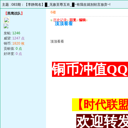
主题 :
083期：【李静闻名】█_无敌至尊五肖_█~有我在就别轻言放弃~!
6楼
【
黑鹰战队
】
u
历史记录
u
回复
u
编辑
u
顶顶看看
发帖:
1246
威望:
1247 点
顶顶看看
铜币:
1820 枚
贡献值:
0 点
好评度:
0 点
铜币冲值QQ 3
【时代联盟主
欢迎转发