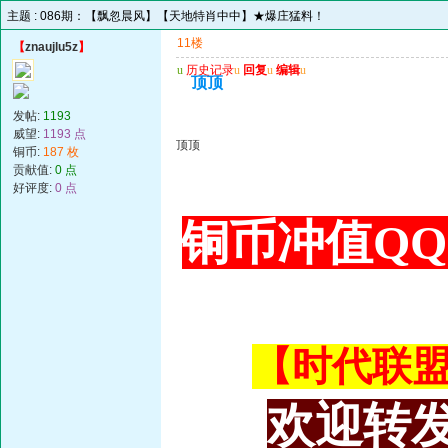
主题 :
086期：【飘忽晨风】【天地特肖中中】★爆庄猛料！
11楼
【
znaujlu5z
】
u
历史记录
u
回复
u
编辑
u
顶顶
发帖:
1193
威望:
1193 点
顶顶
铜币:
187 枚
贡献值:
0 点
好评度:
0 点
铜币冲值QQ 3
【时代联盟主
欢迎转发